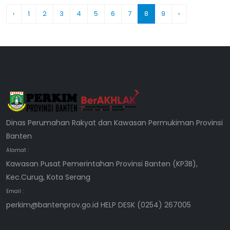
‹
1
2
3
4
5
6
7
8
9
›
Dinas Perumahan Rakyat dan Kawasan Permukiman Provinsi
Banten
Alamat :
Kawasan Pusat Pemerintahan Provinsi Banten (KP3B),
Kec.Curug, Kota Serang
Email :
perkim@bantenprov.go.id HELP DESK (0254) 267005