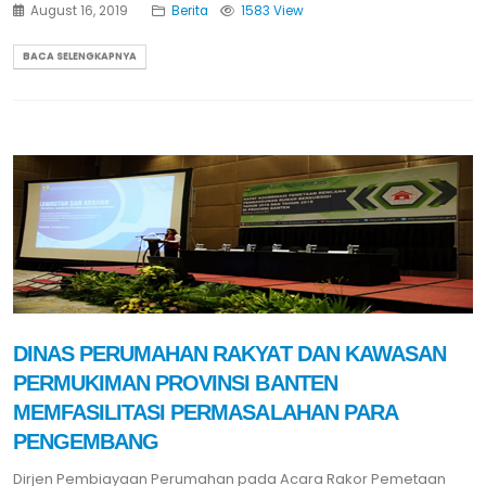
August 16, 2019
Berita
1583 View
BACA SELENGKAPNYA
DINAS PERUMAHAN RAKYAT DAN KAWASAN
PERMUKIMAN PROVINSI BANTEN
MEMFASILITASI PERMASALAHAN PARA
PENGEMBANG
Dirjen Pembiayaan Perumahan pada Acara Rakor Pemetaan