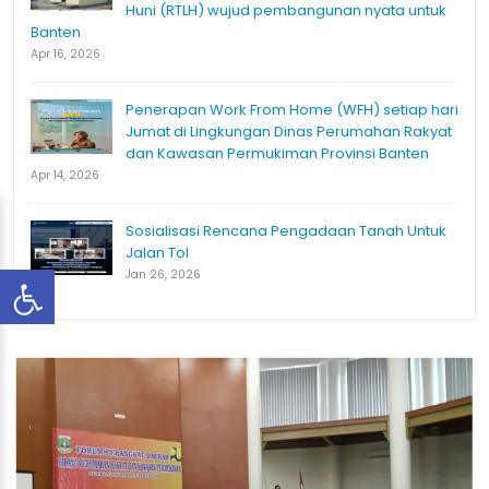
Huni (RTLH) wujud pembangunan nyata untuk
Banten
Apr 16, 2026
Penerapan Work From Home (WFH) setiap hari
Jumat di Lingkungan Dinas Perumahan Rakyat
dan Kawasan Permukiman Provinsi Banten
Apr 14, 2026
Sosialisasi Rencana Pengadaan Tanah Untuk
Jalan Tol
Jan 26, 2026