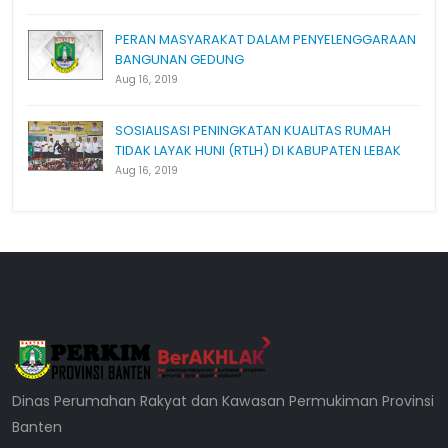
PERAN MASYARAKAT DALAM PENYELENGGARAAN
BANGUNAN GEDUNG
Aug 16, 2019
SOSIALISASI PENINGKATAN KUALITAS RUMAH
TIDAK LAYAK HUNI (RTLH) DI KABUPATEN LEBAK
Aug 16, 2019
Dinas Perumahan Rakyat dan Kawasan Permukiman Provinsi
Banten