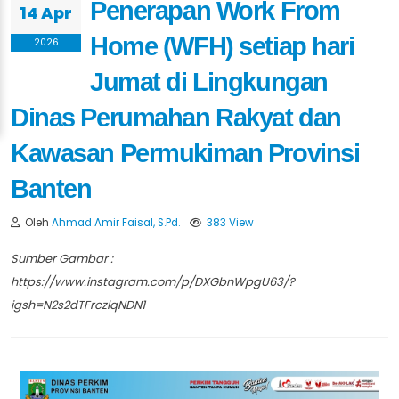
Penerapan Work From
14 Apr
Home (WFH) setiap hari
2026
Jumat di Lingkungan
Dinas Perumahan Rakyat dan
Kawasan Permukiman Provinsi
Banten
Oleh
Ahmad Amir Faisal, S.Pd.
383 View
Sumber Gambar :
https://www.instagram.com/p/DXGbnWpgU63/?
igsh=N2s2dTFrczlqNDN1