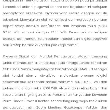
Kebijakan ini mengharuskan status always-on pada perangkat
komunikasi pribadi pegawai. Secara analitis, aturan ini bertujuan
menciptakan ekspektasi layanan yang setara dengan industri
teknologi. Menyalakan alat komunikasi dan merespon dengan
cepat setiap instruksi dan/arahan dari Pimpinan mulai pukul
07.30 WIB sampai dengan 17.00 WIB. Pesan jelas meskipun
bekerja dari rumah, ketersediaan mental dan digital pegawai
harus tetap berada di koridor jam kerja formal.
Presensi Digital dan Mandat Pengawasan Atasan Langsung
Untuk memastikan akuntabilitas tetap terjaga tanpa kehadiran
fisik, Dinas Perkim mengintegrasikan teknologi SIMASTEN sebagai
alat kendali utama. diwajibkan melakukan presensi digital
sebanyak dua kali sehari: masuk maksimal pukul 07.30 WIB dan
pulang mulai dari pukul 17.00 WIB. Atasan dari setiap bagin dari
keseluruhan lingkungan Dinas Perumahan Rakyat dan Kawasan
Permukiman Provinsi Banten secara langsung wajib melakukan
pengawasan rutin. Zoom Meeting: Gatekeeper Validasi dan