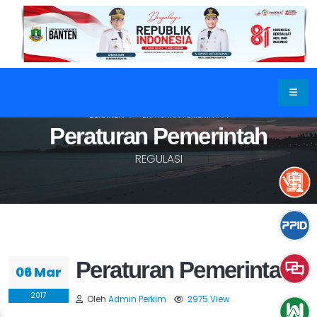
BERANDA
PERATURAN PEMERINTAH
Peraturan Pemerintah
REGULASI
Peraturan Pemerintah
06 Mar
2017
Oleh
Admin Perkim
2975 View