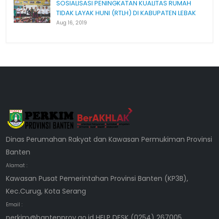
SOSIALISASI PENINGKATAN KUALITAS RUMAH
TIDAK LAYAK HUNI (RTLH) DI KABUPATEN LEBAK
Aug 16, 2019
Dinas Perumahan Rakyat dan Kawasan Permukiman Provinsi
Banten
Alamat :
Kawasan Pusat Pemerintahan Provinsi Banten (KP3B),
Kec.Curug, Kota Serang
Email :
perkim@bantenprov.go.id HELP DESK (0254) 267005