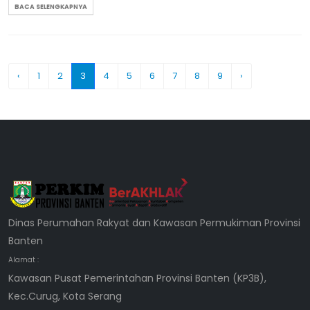
BACA SELENGKAPNYA
‹
1
2
3
4
5
6
7
8
9
›
Dinas Perumahan Rakyat dan Kawasan Permukiman Provinsi
Banten
Alamat :
Kawasan Pusat Pemerintahan Provinsi Banten (KP3B),
Kec.Curug, Kota Serang