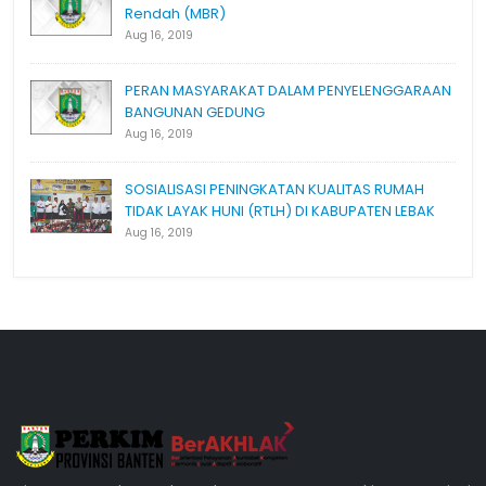
Rendah (MBR)
Aug 16, 2019
PERAN MASYARAKAT DALAM PENYELENGGARAAN
BANGUNAN GEDUNG
Aug 16, 2019
SOSIALISASI PENINGKATAN KUALITAS RUMAH
TIDAK LAYAK HUNI (RTLH) DI KABUPATEN LEBAK
Aug 16, 2019