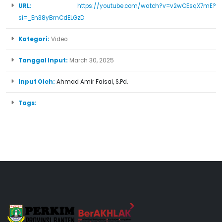
URL:
https://youtube.com/watch?v=v2wCEsqX7mE?
si=_En38yBrnCdELGzD
Kategori:
Video
Tanggal Input:
March 30, 2025
Input Oleh:
Ahmad Amir Faisal, S.Pd.
Tags: