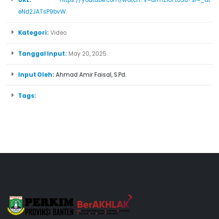
URL:
https://youtube.com/watch?v=afmZIUFtU38?si=_dt-
eNd2JATsP9bvW
Kategori:
Video
Tanggal Input:
May 20, 2025
Input Oleh:
Ahmad Amir Faisal, S.Pd.
Tags: